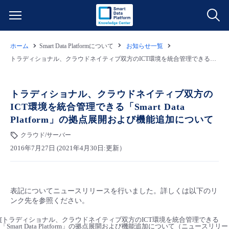
ホーム
Smart Data Platformについて
お知らせ一覧
サービス一覧
トラディショナル、クラウドネイティブ双方のICT環境を統合管理できる「Smart Data Platform」の拠点展開および機能追加について
データ利活用
よくある質問
トラディショナル、クラウドネイティブ双方の
ICT環境を統合管理できる「Smart Data
クラウド/サーバー
データ利活用
料金情報
Platform」の拠点展開および機能追加について
クラウド/サーバー
ネットワーク
クラウド/サーバー
料金シミュレーター
ご利用開始ガイド
2016年7月27日 (2021年4月30日:更新）
■ 管理機能
IoT
ネットワーク
データ利活用
ユースケース
表記についてニュースリリースを行いました。詳しくは以下のリ
- 管理機能
- バックアップ
モニタリング/監査
IoT
クラウド/サーバー
故障/メンテナンス情報
ンク先を参照ください。
[トラディショナル、クラウドネイティブ双方のICT環境を統合管理できる
- セキュリティ・監査
サポート
モニタリング/監査
ネットワーク
サービス稼働状況
「Smart Data Platform」の拠点展開および機能追加について（ニュースリリー