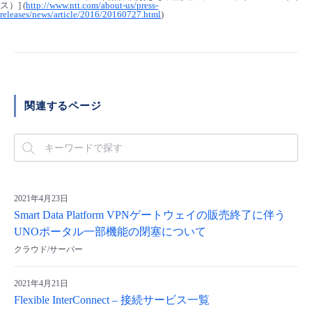
ス）] (
http://www.ntt.com/about-us/press-
■ セットアップガイド
releases/news/article/2016/20160727.html
)
パートナー
- データと分析
管理機能
サポート
IoT
故障/メンテナンス履歴
- 新規お申し込み方法
販売パートナー向けプログラム
トレーニング/操作動画
- IoT
すべてのメニューを見る
管理機能
モニタリング/監査
メンテナンス予定
- 初期設定・確認
関連するページ
協業パートナー
脱炭素化
- マルチクラウド利用
すべてのメニューを見る
サポート
定期メンテナンス
- ユーザー機能の管理
- リモートワーク
すべてのメニューを見る
- 登録情報の管理
- ITインフラストラクチャー
2021年4月23日
- APIリファレンス
Smart Data Platform VPNゲートウェイの販売終了に伴う
- その他
UNOポータル一部機能の閉塞について
クラウド/サーバー
■ 基本構築ガイド
2021年4月21日
- クラウド / サーバー
Flexible InterConnect – 接続サービス一覧