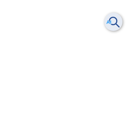
Smart Data Platform につい
ヘルプ
て
よくある質問
特長
お問い合わせ
サービス一覧
トレーニング/操作動画
ユースケース
導入事例
法的情報・信頼性
料金情報
サービス利用規約・SLA
お知らせ
セキュリティ&コンプライア