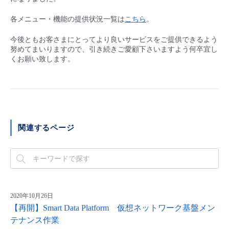
■ セットアップガイド
各メニュー・機能の提供状況一覧は
こちら
。
パートナー
- データと分析
管理機能
サポート
IoT
故障/メンテナンス履歴
- 新規お申し込み方法
今後ともお客さまにとってより良いサービスをご提供できるよう
販売パートナー向けプログラム
努めてまいりますので、引き続きご愛顧下さいますよう何卒宜し
トレーニング/操作動画
- IoT
すべてのメニューを見る
管理機能
モニタリング/監査
メンテナンス予定
くお願い致します。
- 初期設定・確認
協業パートナー
脱炭素化
- マルチクラウド利用
すべてのメニューを見る
サポート
定期メンテナンス
- ユーザー機能の管理
- リモートワーク
すべてのメニューを見る
- 登録情報の管理
関連するページ
- ITインフラストラクチャー
- APIリファレンス
- その他
■ 基本構築ガイド
2020年10月26日
【再開】Smart Data Platform 仮想ネットワーク基盤メン
- クラウド / サーバー
テナンス作業