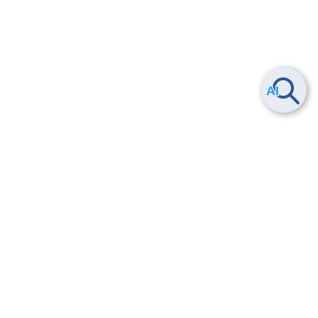
Smart Data Platform につい
ヘルプ
て
よくある質問
特長
お問い合わせ
サービス一覧
トレーニング/操作動画
ユースケース
導入事例
法的情報・信頼性