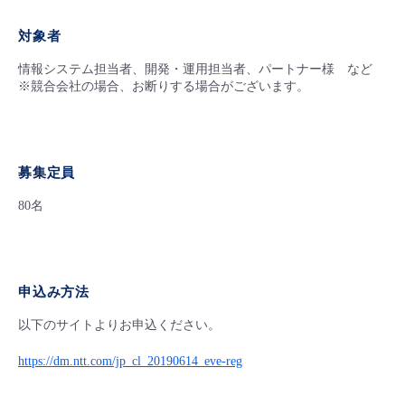
- Flexible InterConnect
対象者
情報システム担当者、開発・運用担当者、パートナー様 など
- Flexible Remote Access
※競合会社の場合、お断りする場合がございます。
- vUTM2
募集定員
80名
申込み方法
以下のサイトよりお申込ください。
https://dm.ntt.com/jp_cl_20190614_eve-reg