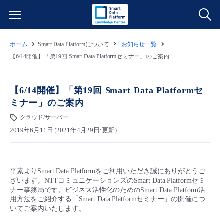
ホーム
Smart Data Platformについて
お知らせ一覧
サービス一覧
【6/14開催】「第19回 Smart Data Platformセミナー」のご案内
データ利活用
よくある質問
【6/14開催】「第19回 Smart Data Platformセ
ミナー」のご案内
クラウド/サーバー
データ利活用
料金情報
クラウド/サーバー
2019年6月11日 (2021年4月29日:更新）
ネットワーク
クラウド/サーバー
料金シミュレーター
ご利用開始ガイド
■ 管理機能
IoT
ネットワーク
データ利活用
ユースケース
平素よりSmart Data Platformをご利用いただき誠にありがとうご
ざいます。NTTコミュニケーションズのSmart Data Platformセミ
- 管理機能
- バックアップ
モニタリング/監査
IoT
クラウド/サーバー
ナー事務局です。ビジネス活性化のためのSmart Data Platform活
故障/メンテナンス情報
用方法をご紹介する「Smart Data Platformセミナー」の開催につ
いてご案内いたします。
- セキュリティ・監査
サポート
モニタリング/監査
ネットワーク
サービス稼働状況