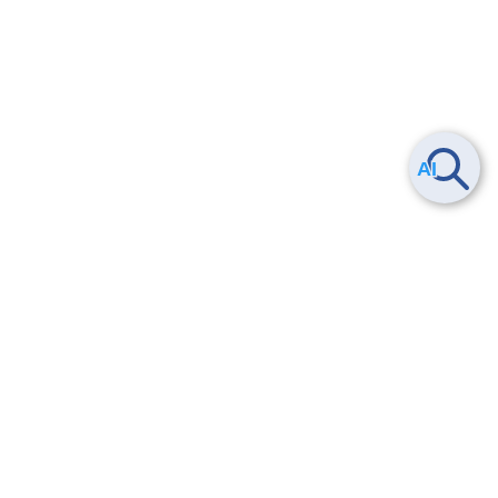
Smart Data Platform につい
ヘルプ
て
よくある質問
特長
お問い合わせ
サービス一覧
トレーニング/操作動画
ユースケース
導入事例
法的情報・信頼性