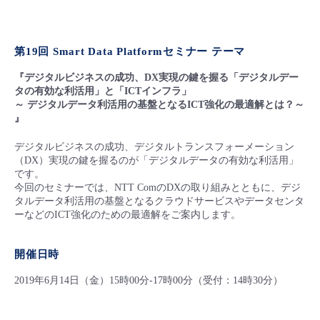
■ セットアップガイド
パートナー
- データと分析
管理機能
サポート
IoT
故障/メンテナンス履歴
- 新規お申し込み方法
第19回 Smart Data Platformセミナー テーマ
販売パートナー向けプログラム
トレーニング/操作動画
- IoT
『デジタルビジネスの成功、DX実現の鍵を握る「デジタルデー
すべてのメニューを見る
管理機能
モニタリング/監査
メンテナンス予定
- 初期設定・確認
タの有効な利活用」と「ICTインフラ」
～ デジタルデータ利活用の基盤となるICT強化の最適解とは？～
協業パートナー
脱炭素化
- マルチクラウド利用
』
すべてのメニューを見る
サポート
定期メンテナンス
- ユーザー機能の管理
デジタルビジネスの成功、デジタルトランスフォーメーション
- リモートワーク
（DX）実現の鍵を握るのが「デジタルデータの有効な利活用」
すべてのメニューを見る
- 登録情報の管理
です。
今回のセミナーでは、NTT ComのDXの取り組みとともに、デジ
- ITインフラストラクチャー
タルデータ利活用の基盤となるクラウドサービスやデータセンタ
- APIリファレンス
ーなどのICT強化のための最適解をご案内します。
- その他
開催日時
■ 基本構築ガイド
2019年6月14日（金）15時00分-17時00分（受付：14時30分）
- クラウド / サーバー