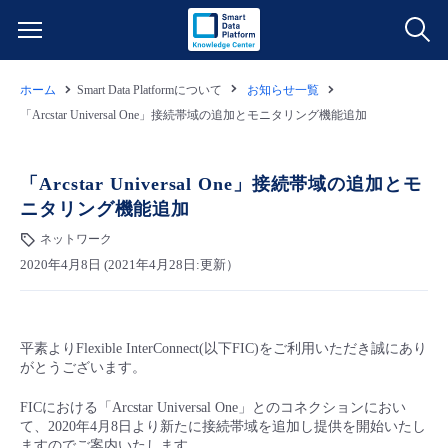
ホーム
Smart Data Platformについて
お知らせ一覧
サービス一覧
「Arcstar Universal One」接続帯域の追加とモニタリング機能追加
データ利活用
よくある質問
「Arcstar Universal One」接続帯域の追加とモ
ニタリング機能追加
クラウド/サーバー
データ利活用
料金情報
ネットワーク
2020年4月8日 (2021年4月28日:更新）
ネットワーク
クラウド/サーバー
料金シミュレーター
ご利用開始ガイド
■ 管理機能
IoT
ネットワーク
データ利活用
ユースケース
平素よりFlexible InterConnect(以下FIC)をご利用いただき誠にあり
がとうございます。
- 管理機能
- バックアップ
モニタリング/監査
IoT
クラウド/サーバー
故障/メンテナンス情報
FICにおける「Arcstar Universal One」とのコネクションにおい
て、2020年4月8日より新たに接続帯域を追加し提供を開始いたし
- セキュリティ・監査
サポート
モニタリング/監査
ネットワーク
サービス稼働状況
ますのでご案内いたします。