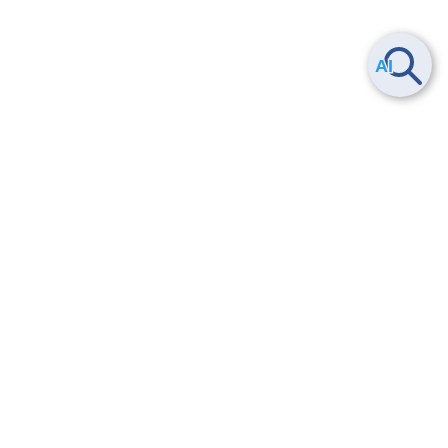
Smart Data Platform につい
ヘルプ
て
よくある質問
特長
お問い合わせ
サービス一覧
トレーニング/操作動画
ユースケース
導入事例
法的情報・信頼性
料金情報
サービス利用規約・SLA
お知らせ
セキュリティ&コンプライア
ンス