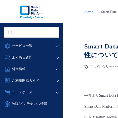
ホーム
Smart Dat
Smart 
サービス一覧
性につい
データ利活用
よくある質問
クラウド/サーバー
クラウド/サーバ
データ利活用
料金情報
ネットワーク
クラウド/サーバー
料金シミュレーター
IoT
ご利用開始ガイド
ネットワーク
データ利活用
モニタリング/監査
■ 管理機能
IoT
ユースケース
クラウド/サーバー
サポート
平素よりSmart D
- 管理機能
モニタリング/監査
- バックアップ
ネットワーク
管理機能
故障/メンテナンス情報
Smart Data 
サポート
- セキュリティ・監査
■ セットアップガイド
IoT
すべてのメニューを見る
サービス稼働状況
管理機能
- データと分析
- 新規お申し込み方法
以下の脆弱性が確認