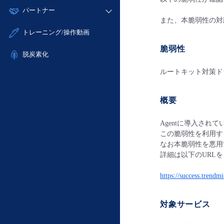
モニタリング/監査
故障/メンテナンス履歴
すべてのメニューを見る
パートナー
- IoT
- 初期設定・確認
サポート
また、本脆弱性の対
メンテナンス予定
- マルチクラウド利用
- ユーザー機能の管理
販売パートナー向けプログラム
すべてのメニューを見る
トレーニング/操作動画
定期メンテナンス
- リモートワーク
- 登録情報の管理
協業パートナー
脆弱性
- ITインフラストラクチャー
脱炭素化
- APIリファレンス
- その他
ルートキット対策ドラ
■ 基本構築ガイド
- クラウド / サーバー
概要
- Flexible InterConnect
- Flexible Remote Access
Agentに導入さ
- vUTM2
この脆弱性を利用す
なお本脆弱性を悪用
詳細は以下のURL
https://success.trend
対象サービス