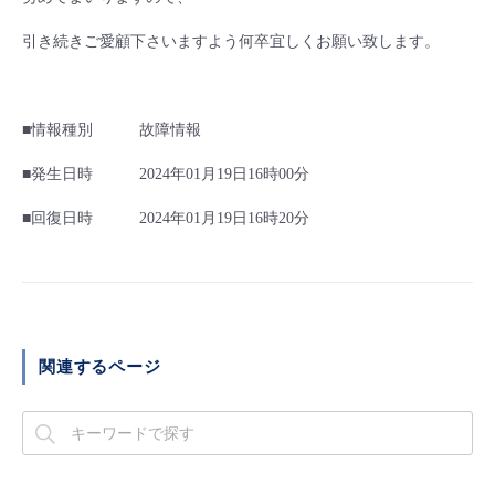
■ セットアップガイド
引き続きご愛顧下さいますよう何卒宜しくお願い致します。
パートナー
- データと分析
管理機能
サポート
IoT
故障/メンテナンス履歴
- 新規お申し込み方法
販売パートナー向けプログラム
トレーニング/操作動画
- IoT
すべてのメニューを見る
管理機能
モニタリング/監査
メンテナンス予定
■情報種別 故障情報
- 初期設定・確認
協業パートナー
■発生日時 2024年01月19日16時00分
脱炭素化
- マルチクラウド利用
すべてのメニューを見る
サポート
定期メンテナンス
- ユーザー機能の管理
■回復日時 2024年01月19日16時20分
- リモートワーク
すべてのメニューを見る
- 登録情報の管理
- ITインフラストラクチャー
- APIリファレンス
- その他
関連するページ
■ 基本構築ガイド
- クラウド / サーバー