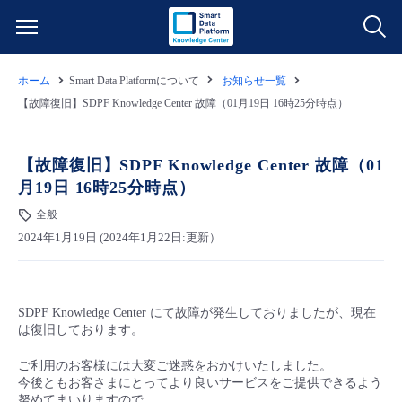
ホーム
Smart Data Platformについて
お知らせ一覧
サービス一覧
【故障復旧】SDPF Knowledge Center 故障（01月19日 16時25分時点）
データ利活用
よくある質問
【故障復旧】SDPF Knowledge Center 故障（01
月19日 16時25分時点）
クラウド/サーバー
データ利活用
料金情報
全般
2024年1月19日 (2024年1月22日:更新）
ネットワーク
クラウド/サーバー
料金シミュレーター
ご利用開始ガイド
■ 管理機能
IoT
ネットワーク
データ利活用
ユースケース
SDPF Knowledge Center にて故障が発生しておりましたが、現在
は復旧しております。
- 管理機能
- バックアップ
モニタリング/監査
IoT
クラウド/サーバー
故障/メンテナンス情報
ご利用のお客様には大変ご迷惑をおかけいたしました。
今後ともお客さまにとってより良いサービスをご提供できるよう
- セキュリティ・監査
サポート
モニタリング/監査
ネットワーク
サービス稼働状況
努めてまいりますので、