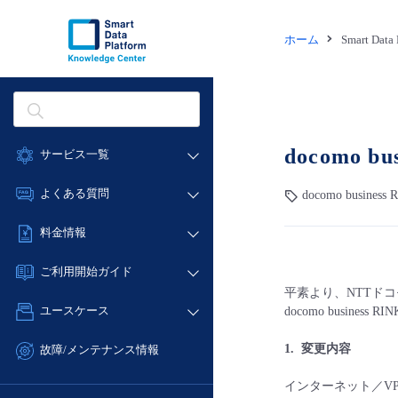
ホーム
Smart Dat
docomo
サービス一覧
データ利活用
よくある質問
docomo busin
クラウド/サーバー
データ利活用
料金情報
ネットワーク
クラウド/サーバー
料金シミュレーター
IoT
ご利用開始ガイド
ネットワーク
データ利活用
平素より、NTTドコモ
モニタリング/監査
■ 管理機能
IoT
ユースケース
docomo busi
クラウド/サーバー
サポート
- 管理機能
モニタリング/監査
- バックアップ
ネットワーク
管理機能
1. 変更内容
故障/メンテナンス情報
サポート
- セキュリティ・監査
■ セットアップガイド
IoT
すべてのメニューを見る
サービス稼働状況
インターネット／V
管理機能
- データと分析
- 新規お申し込み方法