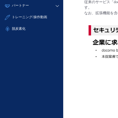
モニタリング/監査
従来のサービス「doco
故障/メンテナンス履歴
すべてのメニューを見る
パートナー
- IoT
- 初期設定・確認
す。
サポート
メンテナンス予定
なお、拡張機能を含む、
- マルチクラウド利用
- ユーザー機能の管理
販売パートナー向けプログラム
すべてのメニューを見る
トレーニング/操作動画
定期メンテナンス
- リモートワーク
- 登録情報の管理
協業パートナー
- ITインフラストラクチャー
脱炭素化
- APIリファレンス
- その他
■ 基本構築ガイド
- クラウド / サーバー
- Flexible InterConnect
- Flexible Remote Access
- vUTM2