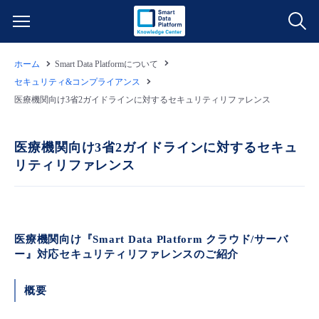
ホーム
Smart Data Platformについて
サービス一覧
セキュリティ&コンプライアンス
医療機関向け3省2ガイドラインに対するセキュリティリファレンス
データ利活用
よくある質問
医療機関向け3省2ガイドラインに対するセキュ
クラウド/サーバー
データ利活用
料金情報
リティリファレンス
ネットワーク
クラウド/サーバー
料金シミュレーター
ご利用開始ガイド
■ 管理機能
IoT
ネットワーク
データ利活用
ユースケース
医療機関向け『Smart Data Platform クラウド/サーバ
ー』対応セキュリティリファレンスのご紹介
- 管理機能
- バックアップ
モニタリング/監査
IoT
クラウド/サーバー
故障/メンテナンス情報
概要
- セキュリティ・監査
サポート
モニタリング/監査
ネットワーク
サービス稼働状況