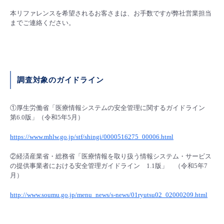
本リファレンスを希望されるお客さまは、お手数ですが弊社営業担当
- Flexible InterConnect
までご連絡ください。
- Flexible Remote Access
- vUTM2
調査対象のガイドライン
①厚生労働省「医療情報システムの安全管理に関するガイドライン
第6.0版」（令和5年5月）
https://w
ww.mhlw.go.jp/stf/shingi/0000516275_00006.html
②経済産業省・総務省「医療情報を取り扱う情報システム・サービス
の提供事業者における安全管理ガイドライン 1.1版」 （令和5年7
月）
http://www.soumu.go.jp/menu_news/s-news/01ryutsu02_02000209.html