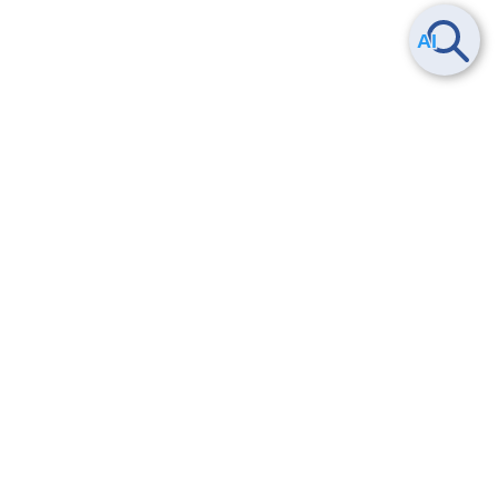
Smart Data Platform につい
ヘルプ
て
よくある質問
特長
お問い合わせ
サービス一覧
トレーニング/操作動画
ユースケース
導入事例
法的情報・信頼性
料金情報
サービス利用規約・SLA
お知らせ
セキュリティ&コンプライア
ンス
パートナー