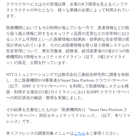
■ セットアップガイド
クラウドサービスはその登場以降、企業のICT環境を支えるインフラ
ストラクチャの中心となり、様々な業種の企業によって利用されてい
パートナー
- データと分析
ます。
管理機能
サポート
IoT
故障/メンテナンス履歴
- 新規お申し込み方法
医療機関においてもその利用が進んでいる一方で、患者情報などの取
販売パートナー向けプログラム
トレーニング/操作動画
- IoT
り扱う個人情報に対するセキュリティ品質や災害などの非常時におけ
すべてのメニューを見る
管理機能
モニタリング/監査
メンテナンス予定
- 初期設定・確認
るシステム可用性といった医療情報の効果的・効率的な安全管理の実
現が求められています。そのため医療情報を取り扱う情報システムの
協業パートナー
脱炭素化
- マルチクラウド利用
安全管理について、厚生労働省、総務省、経済産業省の3省が2つの医
すべてのメニューを見る
サポート
定期メンテナンス
- ユーザー機能の管理
療機関向け情報セキュリティガイドライン（以下、3省2ガイドライ
ン）の策定、公開を行っています。
- リモートワーク
すべてのメニューを見る
- 登録情報の管理
NTTコミュニケーションズでは株式会社三菱総合研究所に調査を依頼
し、主に医療機関やSI事業者がSmart Data Platform クラウド/サーバー
- ITインフラストラクチャー
（以下、SDPF クラウド/サーバー）を利用して医療情報システムを構
- APIリファレンス
築・利用する場合の3省2ガイドラインにおけるSDPF クラウド/サーバ
ーの対応状況の確認・整理を実施しました。
- その他
その結果を文書化したものが「医療機関向け『Smart Data Platform ク
■ 基本構築ガイド
ラウド/サーバー』対応セキュリティリファレンス」（以下、本リファ
レンス）です。
- クラウド / サーバー
本リファレンス
の調査対象メニューは
こちら
をご参照ください。