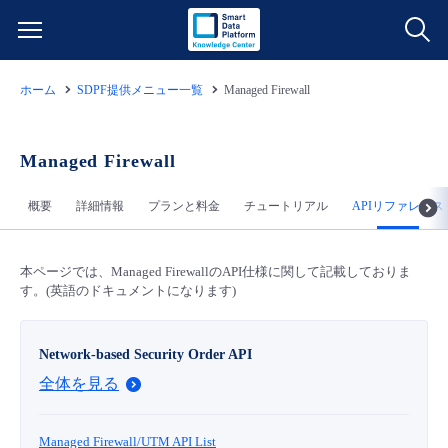
ホーム
SDPF提供メニュー一覧
Managed Firewall
サービス一覧
データ利活用
Managed Firewall
よくある質問
概要
詳細情報
プランと料金
チュートリアル
APIリファレンス
クラウド/サーバー
データ利活用
料金情報
ネットワーク
クラウド/サーバー
料金シミュレーター
本ページでは、Managed FirewallのAPI仕様に関して記載しておりま
ご利用開始ガイド
す。(英語のドキュメントになります)
■ 管理機能
IoT
ネットワーク
データ利活用
ユースケース
Network-based Security Order API
全体を見る
- 管理機能
- バックアップ
モニタリング/監査
IoT
クラウド/サーバー
故障/メンテナンス情報
- セキュリティ・監査
Managed Firewall/UTM API List
サポート
モニタリング/監査
ネットワーク
サービス稼働状況