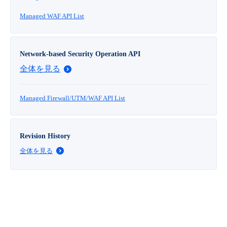
■ セットアップガイド
Managed WAF API List
パートナー
- データと分析
管理機能
サポート
IoT
故障/メンテナンス履歴
- 新規お申し込み方法
販売パートナー向けプログラム
トレーニング/操作動画
- IoT
Network-based Security Operation API
すべてのメニューを見る
管理機能
モニタリング/監査
メンテナンス予定
- 初期設定・確認
全体を見る
協業パートナー
脱炭素化
- マルチクラウド利用
すべてのメニューを見る
サポート
定期メンテナンス
- ユーザー機能の管理
Managed Firewall/UTM/WAF API List
- リモートワーク
すべてのメニューを見る
- 登録情報の管理
Revision History
- ITインフラストラクチャー
- APIリファレンス
全体を見る
- その他
■ 基本構築ガイド
- クラウド / サーバー