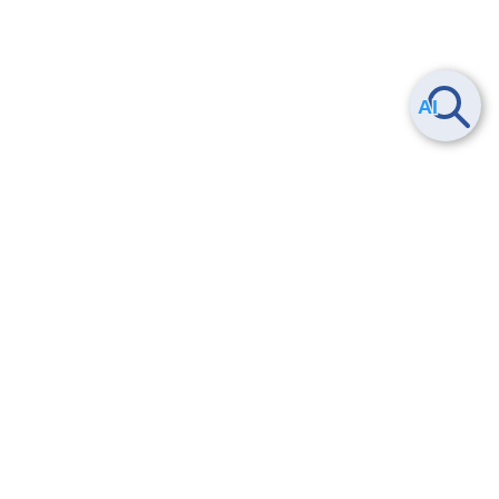
Smart Data Platform につい
ヘルプ
て
よくある質問
特長
お問い合わせ
サービス一覧
トレーニング/操作動画
ユースケース
導入事例
法的情報・信頼性
料金情報
サービス利用規約・SLA