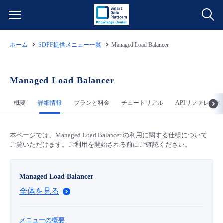
ホーム
SDPF提供メニュー一覧
Managed Load Balancer
サービス一覧
データ利活用
Managed Load Balancer
よくある質問
概要
詳細情報
プランと料金
チュートリアル
APIリファレンス
クラウド/サーバー
データ利活用
料金情報
ネットワーク
クラウド/サーバー
料金シミュレーター
本ページでは、Managed Load Balancer の利用に関する仕様について
ご利用開始ガイド
ご覧いただけます。ご利用を開始される前にご確認ください。
■ 管理機能
IoT
ネットワーク
データ利活用
ユースケース
Managed Load Balancer
全体を見る
- 管理機能
- バックアップ
モニタリング/監査
IoT
クラウド/サーバー
故障/メンテナンス情報
- セキュリティ・監査
メニューの概要
サポート
モニタリング/監査
ネットワーク
サービス稼働状況