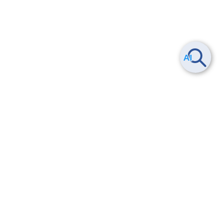
Smart Data Platform につい
ヘルプ
て
よくある質問
特長
お問い合わせ
サービス一覧
トレーニング/操作動画
ユースケース
導入事例
法的情報・信頼性
料金情報
サービス利用規約・SLA