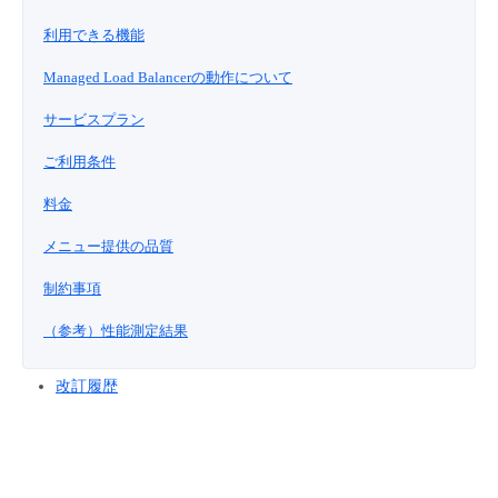
■ セットアップガイド
利用できる機能
パートナー
- データと分析
管理機能
サポート
IoT
故障/メンテナンス履歴
- 新規お申し込み方法
Managed Load Balancerの動作について
販売パートナー向けプログラム
トレーニング/操作動画
- IoT
サービスプラン
すべてのメニューを見る
管理機能
モニタリング/監査
メンテナンス予定
- 初期設定・確認
ご利用条件
協業パートナー
脱炭素化
- マルチクラウド利用
すべてのメニューを見る
サポート
定期メンテナンス
- ユーザー機能の管理
料金
- リモートワーク
メニュー提供の品質
すべてのメニューを見る
- 登録情報の管理
制約事項
- ITインフラストラクチャー
- APIリファレンス
（参考）性能測定結果
- その他
改訂履歴
■ 基本構築ガイド
- クラウド / サーバー