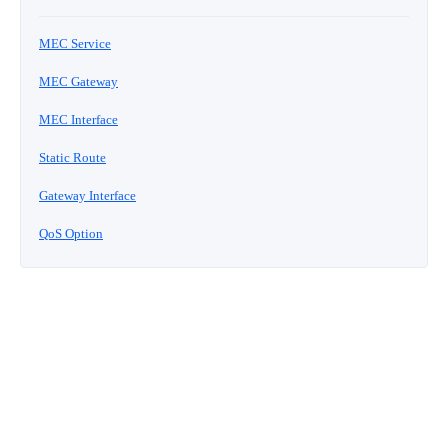
■ セットアップガイド
パートナー
MEC Service
- データと分析
管理機能
サポート
IoT
故障/メンテナンス履歴
- 新規お申し込み方法
MEC Gateway
販売パートナー向けプログラム
トレーニング/操作動画
- IoT
すべてのメニューを見る
管理機能
モニタリング/監査
メンテナンス予定
MEC Interface
- 初期設定・確認
協業パートナー
Static Route
脱炭素化
- マルチクラウド利用
すべてのメニューを見る
サポート
定期メンテナンス
- ユーザー機能の管理
Gateway Interface
- リモートワーク
すべてのメニューを見る
- 登録情報の管理
QoS Option
- ITインフラストラクチャー
- APIリファレンス
- その他
■ 基本構築ガイド
- クラウド / サーバー