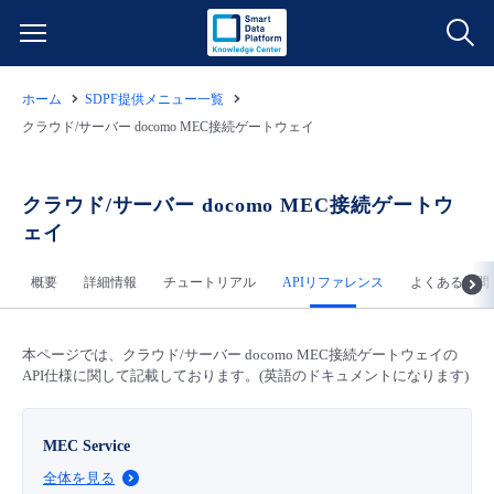
ホーム
SDPF提供メニュー一覧
サービス一覧
クラウド/サーバー docomo MEC接続ゲートウェイ
データ利活用
よくある質問
クラウド/サーバー docomo MEC接続ゲートウ
ェイ
クラウド/サーバー
データ利活用
料金情報
概要
詳細情報
チュートリアル
APIリファレンス
よくある質問
ネットワーク
クラウド/サーバー
料金シミュレーター
ご利用開始ガイド
本ページでは、クラウド/サーバー docomo MEC接続ゲートウェイの
■ 管理機能
IoT
ネットワーク
データ利活用
ユースケース
API仕様に関して記載しております。(英語のドキュメントになります)
- 管理機能
- バックアップ
モニタリング/監査
IoT
クラウド/サーバー
故障/メンテナンス情報
MEC Service
全体を見る
- セキュリティ・監査
サポート
モニタリング/監査
ネットワーク
サービス稼働状況