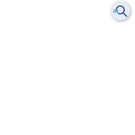
Smart Data Platform につい
ヘルプ
て
よくある質問
特長
お問い合わせ
サービス一覧
トレーニング/操作動画
ユースケース
導入事例
法的情報・信頼性
料金情報
サービス利用規約・SLA
お知らせ
セキュリティ&コンプライア
ンス
パートナー