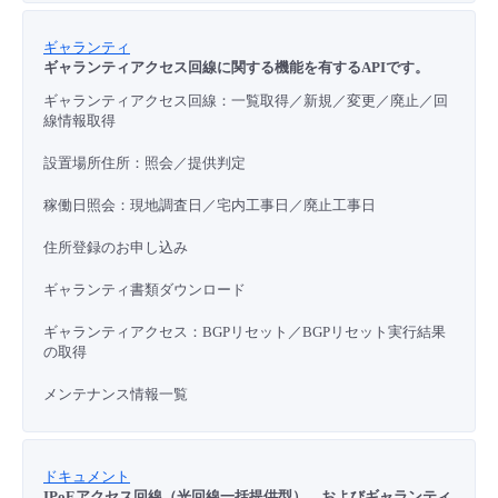
ギャランティ
ギャランティアクセス回線に関する機能を有するAPIです。
ギャランティアクセス回線：一覧取得／新規／変更／廃止／回
線情報取得
設置場所住所：照会／
提供判定
稼働日照会：現地調査日／宅内工事日／廃止工事日
住所登録のお申し込み
ギャランティ書類ダウンロード
ギャランティアクセス：BGPリセット／BGPリセット実行結果
の取得
メンテナンス情報一覧
ドキュメント
IPoEアクセス回線（光回線一括提供型）、およびギャランティ