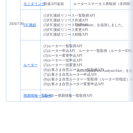
モニタリング
新規API追加
ルーターステータス再取得（非同期）
(1)FIC接続リソース一覧取得API
(2)
FIC接続リソース作成API
2026/7/30
FIC接続
(3)FIC接続リソース取得API
「ficPremium」を追加しました。
(4)FIC接続リソース変更API
(5)FIC接続リソース削除API
(1)ルーター一覧取得API
(2)
ルーター申込API、ルーター一覧取得（ルーターID指定
(3)ルーター変更申込API
(4)
ルーター一括申込API
ルーター
(5)ルーター一括変更API
(6)お客さま自営ルーター一覧取得API
「trafficReportFlowAnalyzerAle
(7)お客さま自営ルーター申込API
(8)お客さま自営ルーター一覧取得（ルーターID指定）AP
(9)
お客さま自営ルーター変更申込API
簡易情報一覧取得
ルーター簡易情報一覧取得API