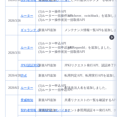
2026/2/10
契約者情報・初期設定（モバイル）
新規API追加
サービスの提供カレンダーを取得する
(1)ルーター操作API
ルーター
(2)ルーター一括操作API
「switchover、switchback」を追加
(3)ルーター操作状況一括取得API
2026/3/26
ギャランティ
新規API追加
メンテナンス情報一覧APIを追加し
(1)ルーター申込API
ルーター
(2)ルーター一括申込API
「jpkiRequestId」を追加しました。
(3)ルーター操作状況一括取得API
2026/3/31
JPKI認証対応
新規API追加
JPKIリクエスト発行
API、
認証終了判
2026/4/28
IPoE
新規API追加
転用判定API、転用実行APIを追加
(1)ルーター申込API
2026/6/2
ルーター
配送先法人名を追加しました。
(2)ルーター一括申込API
脅威検知
新規API追加
共通リクエストの一覧を確認するAP
契約者情報・初期設定（モバイル）
新規API追加
テナント参照用認証キー発行API、