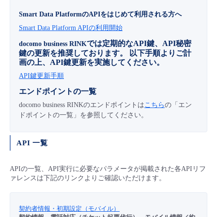
■ セットアップガイド
Smart Data PlatformのAPIをはじめて利用される方へ
パートナー
- データと分析
管理機能
サポート
IoT
故障/メンテナンス履歴
Smart Data Platform APIの利用開始
- 新規お申し込み方法
では定期的なAPI鍵、API秘密
docomo business RINK
販売パートナー向けプログラム
トレーニング/操作動画
- IoT
鍵の更新を推奨しております。 以下手順よりご計
すべてのメニューを見る
管理機能
モニタリング/監査
メンテナンス予定
- 初期設定・確認
画の上、API鍵更新を実施してください。
協業パートナー
API鍵更新手順
脱炭素化
- マルチクラウド利用
すべてのメニューを見る
サポート
定期メンテナンス
- ユーザー機能の管理
エンドポイントの一覧
docomo business RINKのエンドポイントは
- リモートワーク
こちら
の「エン
すべてのメニューを見る
- 登録情報の管理
ドポイントの一覧」を参照してください。
- ITインフラストラクチャー
- APIリファレンス
API 一覧
- その他
APIの一覧、API実行に必要なパラメータが掲載された各APIリフ
■ 基本構築ガイド
ァレンスは下記のリンクよりご確認いただけます。
- クラウド / サーバー
契約者情報・初期設定（モバイル）