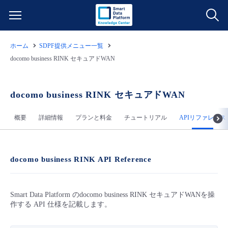
ホーム
SDPF提供メニュー一覧
サービス一覧
docomo business RINK セキュアドWAN
データ利活用
よくある質問
docomo business RINK セキュアドWAN
クラウド/サーバー
データ利活用
料金情報
概要
詳細情報
プランと料金
チュートリアル
APIリファレンス
ネットワーク
クラウド/サーバー
料金シミュレーター
ご利用開始ガイド
docomo business RINK API Reference
■ 管理機能
IoT
ネットワーク
データ利活用
ユースケース
Smart Data Platform のdocomo business RINK セキュアドWANを操
- 管理機能
- バックアップ
モニタリング/監査
IoT
クラウド/サーバー
故障/メンテナンス情報
作する API 仕様を記載します。
- セキュリティ・監査
サポート
モニタリング/監査
ネットワーク
サービス稼働状況