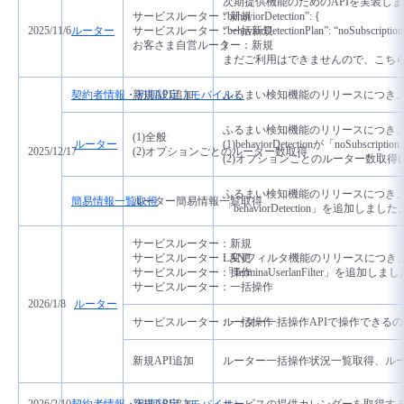
次期提供機能のためのAPIを実装し
サービスルーター：新規
“behaviorDetection”: {
2025/11/6
ルーター
サービスルーター：一括新規
“behaviorDetectionPlan”: “noSubscription
お客さま自営ルーター：新規
}
まだご利用はできませんので、こち
契約者情報・初期設定（モバイル）
新規API追加
ふるまい検知機能のリリースにつき、
ふるまい検知機能のリリースにつき
(1)全般
ルーター
(1)behaviorDetectionが「noSubsc
2025/12/17
(2)オプションごとのルーター数取得
(2)オプションごとのルーター数取得に「be
ふるまい検知機能のリリースにつき
簡易情報一覧取得
ルーター簡易情報一覧取得
「behaviorDetection」を追加しました
サービスルーター：新規
サービスルーター：変更
LANフィルタ機能のリリースにつき
サービスルーター：操作
「TerminaUserlanFilter」
を追加しまし
サービスルーター：一括操作
2026/1/8
ルーター
サービスルーター：一括操作
ルーター一括操作APIで操作できる
新規API追加
ルーター一括操作状況一覧取得、ルー