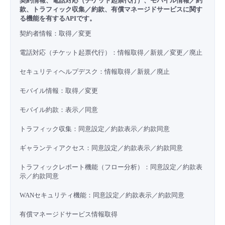
契約情報、電話対応（チケット起票代行）、モバイル情報／約
款、トラフィック収集／約款、有償マネージドサービスに関す
- Flexible InterConnect
る機能を有するAPIです。
契約者情報：取得／変更
- Flexible Remote Access
電話対応（チケット起票代行）：情報取得／新規／変更／廃止
- vUTM2
セキュリティヘルプデスク：情報取得／新規／廃止
モバイル情報：取得／変更
モバイル約款：表示／同意
トラフィック収集：同意設定／約款表示／約款同意
ギャランティアクセス：同意設定／約款表示／約款同意
トラフィックレポート機能（フロー分析）：同意設定／約款表
示／約款同意
WANセキュリティ機能：同意設定／約款表示／約款同意
有償マネージドサービス情報取得