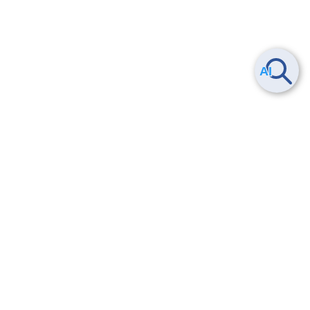
Smart Data Platform につい
ヘルプ
て
よくある質問
特長
お問い合わせ
サービス一覧
トレーニング/操作動画
ユースケース
導入事例
法的情報・信頼性
料金情報
サービス利用規約・SLA