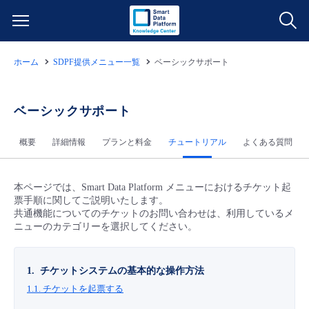
ホーム
SDPF提供メニュー一覧
ベーシックサポート
サービス一覧
データ利活用
ベーシックサポート
よくある質問
概要
詳細情報
プランと料金
チュートリアル
よくある質問
クラウド/サーバー
データ利活用
料金情報
ネットワーク
クラウド/サーバー
料金シミュレーター
本ページでは、Smart Data Platform メニューにおけるチケット起
ご利用開始ガイド
票手順に関してご説明いたします。
共通機能についてのチケットのお問い合わせは、利用しているメ
■ 管理機能
IoT
ネットワーク
データ利活用
ニューのカテゴリーを選択してください。
ユースケース
- 管理機能
- バックアップ
モニタリング/監査
IoT
クラウド/サーバー
故障/メンテナンス情報
1. チケットシステムの基本的な操作方法
1.1. チケットを起票する
- セキュリティ・監査
サポート
モニタリング/監査
ネットワーク
サービス稼働状況