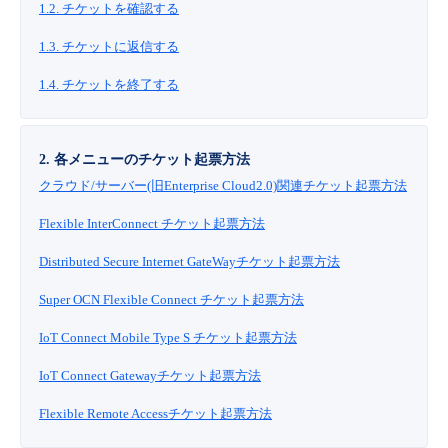
1.2. チケットを確認する
■ セットアップガイド
パートナー
1.3. チケットに返信する
- データと分析
管理機能
サポート
IoT
故障/メンテナンス履歴
- 新規お申し込み方法
1.4. チケットを終了する
販売パートナー向けプログラム
トレーニング/操作動画
- IoT
すべてのメニューを見る
管理機能
モニタリング/監査
メンテナンス予定
- 初期設定・確認
協業パートナー
脱炭素化
2. 各メニューのチケット起票方法
- マルチクラウド利用
すべてのメニューを見る
サポート
定期メンテナンス
- ユーザー機能の管理
クラウド/サーバー(旧Enterprise Cloud2.0)関連チケット起票方法
- リモートワーク
Flexible InterConnect チケット起票方法
すべてのメニューを見る
- 登録情報の管理
Distributed Secure Internet GateWayチケット起票方法
- ITインフラストラクチャー
- APIリファレンス
Super OCN Flexible Connect チケット起票方法
- その他
IoT Connect Mobile Type S チケット起票方法
■ 基本構築ガイド
IoT Connect Gatewayチケット起票方法
Flexible Remote Accessチケット起票方法
- クラウド / サーバー