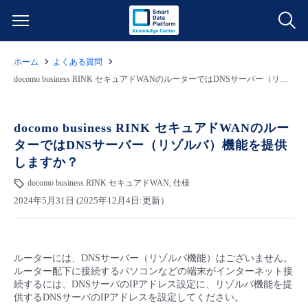
ホーム
よくある質問
サービス一覧
docomo business RINK セキュアドWANのルーターではDNSサーバー（リゾルバ）機能を提供しますか？
データ利活用
よくある質問
docomo business RINK セキュアドWANのルー
ターではDNSサーバー（リゾルバ）機能を提供
クラウド/サーバー
データ利活用
料金情報
しますか？
docomo business RINK セキュアドWAN, 仕様
ネットワーク
クラウド/サーバー
料金シミュレーター
ご利用開始ガイド
2024年5月31日 (2025年12月4日:更新）
■ 管理機能
IoT
ネットワーク
データ利活用
ユースケース
ルーターには、DNSサーバー（リゾルバ機能）はございません。
- 管理機能
- バックアップ
モニタリング/監査
IoT
クラウド/サーバー
故障/メンテナンス情報
ルーター配下に接続するパソコンなどの端末がインターネット接
続するには、DNSサーバのIPアドレス設定に、リゾルバ機能を提
供するDNSサーバのIPアドレスを設定してください。
- セキュリティ・監査
サポート
モニタリング/監査
ネットワーク
サービス稼働状況