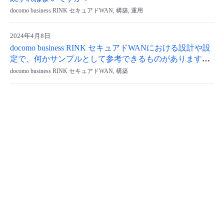
docomo business RINK セキュアドWAN, 構築, 運用
- Flexible InterConnect
2024年4月8日
- Flexible Remote Access
docomo business RINK セキュアドWANにおける設計や設
定で、何かサンプルとして参考できるものがあります
- vUTM2
か？
docomo business RINK セキュアドWAN, 構築