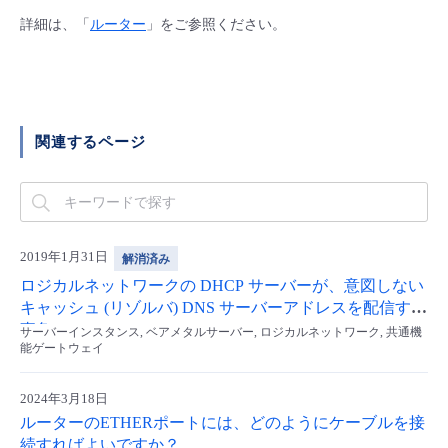
■ セットアップガイド
詳細は、「
ルーター
」をご参照ください。
パートナー
- データと分析
管理機能
サポート
IoT
故障/メンテナンス履歴
- 新規お申し込み方法
販売パートナー向けプログラム
トレーニング/操作動画
- IoT
すべてのメニューを見る
管理機能
モニタリング/監査
メンテナンス予定
- 初期設定・確認
関連するページ
協業パートナー
脱炭素化
- マルチクラウド利用
すべてのメニューを見る
サポート
定期メンテナンス
- ユーザー機能の管理
- リモートワーク
すべてのメニューを見る
- 登録情報の管理
2019年1月31日
解消済み
- ITインフラストラクチャー
ロジカルネットワークの DHCP サーバーが、意図しない
- APIリファレンス
キャッシュ (リゾルバ) DNS サーバーアドレスを配信する
- その他
事象
サーバーインスタンス, ベアメタルサーバー, ロジカルネットワーク, 共通機
能ゲートウェイ
■ 基本構築ガイド
2024年3月18日
- クラウド / サーバー
ルーターのETHERポートには、どのようにケーブルを接
続すればよいですか？