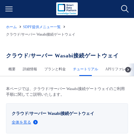
ホーム
SDPF提供メニュー一覧
サービス一覧
クラウド/サーバー Wasabi接続ゲートウェイ
データ利活用
よくある質問
クラウド/サーバー Wasabi接続ゲートウェイ
クラウド/サーバー
データ利活用
料金情報
概要
詳細情報
プランと料金
チュートリアル
APIリファレンス
ネットワーク
クラウド/サーバー
料金シミュレーター
ご利用開始ガイド
本ページでは、クラウド/サーバー Wasabi接続ゲートウェイのご利用
手順に関してご説明いたします。
■ 管理機能
IoT
ネットワーク
データ利活用
ユースケース
クラウド/サーバー Wasabi接続ゲートウェイ
- 管理機能
- バックアップ
モニタリング/監査
IoT
クラウド/サーバー
故障/メンテナンス情報
全体を見る
- セキュリティ・監査
サポート
モニタリング/監査
ネットワーク
サービス稼働状況