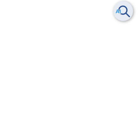
Smart Data Platform につい
ヘルプ
て
よくある質問
特長
お問い合わせ
サービス一覧
トレーニング/操作動画
ユースケース
導入事例
法的情報・信頼性
料金情報
サービス利用規約・SLA
お知らせ
セキュリティ&コンプライア
ンス
パートナー