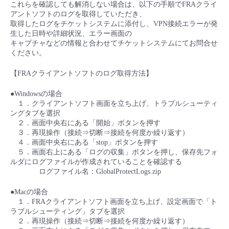
これらを確認しても解消しない場合は、以下の手順でFRAクライ
- Flexible InterConnect
アントソフトのログを取得していただき、
取得したログをチケットシステムに添付し、VPN接続エラーが発
生した日時や詳細状況、エラー画面の
- Flexible Remote Access
キャプチャなどの情報と合わせてチケットシステムにてお問合せ
ください。
- vUTM2
【FRAクライアントソフトのログ取得方法】
●Windowsの場合
１．クライアントソフト画面を立ち上げ、トラブルシューティ
ングタブを選択
２．画面中央右にある「開始」ボタンを押す
３．再現操作（接続⇒切断⇒接続を何度か繰り返す）
４．画面中央右にある「stop」ボタンを押す
５．画面右上にある「ログの収集」ボタンを押し、保存先フォ
ルダにログファイルが作成されていることを確認する
ログファイル名：GlobalProtectLogs.zip
●Macの場合
１．FRAクライアントソフト画面を立ち上げ、設定画面で「ト
ラブルシューティング」タブを選択
２．再現操作（接続⇒切断⇒接続を何度か繰り返す）