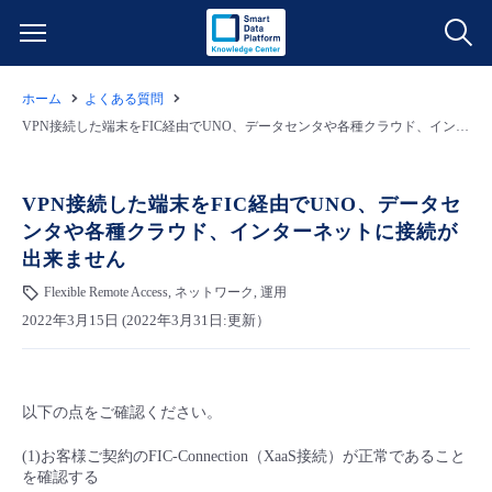
ホーム
よくある質問
サービス一覧
VPN接続した端末をFIC経由でUNO、データセンタや各種クラウド、インターネットに接続が出来ません
データ利活用
よくある質問
VPN接続した端末をFIC経由でUNO、データセ
ンタや各種クラウド、インターネットに接続が
クラウド/サーバー
データ利活用
料金情報
出来ません
Flexible Remote Access, ネットワーク, 運用
ネットワーク
クラウド/サーバー
料金シミュレーター
ご利用開始ガイド
2022年3月15日 (2022年3月31日:更新）
■ 管理機能
IoT
ネットワーク
データ利活用
ユースケース
以下の点をご確認ください。
- 管理機能
- バックアップ
モニタリング/監査
IoT
クラウド/サーバー
故障/メンテナンス情報
(1)お客様ご契約のFIC-Connection（XaaS接続）が正常であること
を確認する
- セキュリティ・監査
サポート
モニタリング/監査
ネットワーク
サービス稼働状況