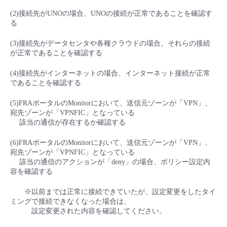
■ セットアップガイド
(2)接続先がUNOの場合、UNOの接続が正常であることを確認す
パートナー
る
- データと分析
管理機能
サポート
IoT
故障/メンテナンス履歴
- 新規お申し込み方法
(3)接続先がデータセンタや各種クラウドの場合、それらの接続
販売パートナー向けプログラム
トレーニング/操作動画
- IoT
が正常であることを確認する
すべてのメニューを見る
管理機能
モニタリング/監査
メンテナンス予定
- 初期設定・確認
(4)接続先がインターネットの場合、インターネット接続が正常
協業パートナー
脱炭素化
- マルチクラウド利用
であることを確認する
すべてのメニューを見る
サポート
定期メンテナンス
- ユーザー機能の管理
(5)FRAポータルのMonitorにおいて、送信元ゾーンが「VPN」、
- リモートワーク
宛先ゾーンが「VPNFIC」となっている
すべてのメニューを見る
- 登録情報の管理
該当の通信が存在するか確認する
- ITインフラストラクチャー
(6)FRAポータルのMonitorにおいて、送信元ゾーンが「VPN」、
- APIリファレンス
宛先ゾーンが「VPNFIC」となっている
該当の通信のアクションが「deny」の場合、ポリシー設定内
- その他
容を確認する
■ 基本構築ガイド
※以前までは正常に接続できていたが、設定変更をしたタイ
ミングで接続できなくなった場合は、
設定変更された内容を確認してください。
- クラウド / サーバー