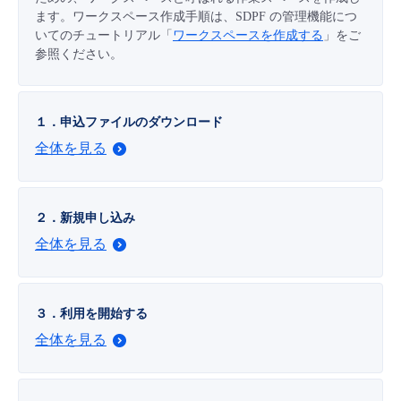
■ セットアップガイド
ます。ワークスペース作成手順は、SDPF の管理機能につ
いてのチュートリアル「
ワークスペースを作成する
」をご
パートナー
- データと分析
管理機能
サポート
IoT
故障/メンテナンス履歴
参照ください。
- 新規お申し込み方法
販売パートナー向けプログラム
トレーニング/操作動画
- IoT
すべてのメニューを見る
管理機能
モニタリング/監査
メンテナンス予定
- 初期設定・確認
１．申込ファイルのダウンロード
協業パートナー
脱炭素化
- マルチクラウド利用
全体を見る
すべてのメニューを見る
サポート
定期メンテナンス
- ユーザー機能の管理
- リモートワーク
すべてのメニューを見る
- 登録情報の管理
２．新規申し込み
全体を見る
- ITインフラストラクチャー
- APIリファレンス
- その他
３．利用を開始する
■ 基本構築ガイド
全体を見る
- クラウド / サーバー