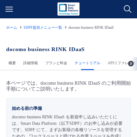
ホーム
SDPF提供メニュー一覧
docomo business RINK IDaaS
サービス一覧
データ利活用
docomo business RINK IDaaS
よくある質問
概要
詳細情報
プランと料金
チュートリアル
APIリファレンス
クラウド/サーバー
データ利活用
料金情報
ネットワーク
クラウド/サーバー
料金シミュレーター
本ページでは、docomo business RINK IDaaS のご利用開始
ご利用開始ガイド
手順についてご説明いたします。
■ 管理機能
IoT
ネットワーク
データ利活用
ユースケース
始める前の準備
docomo business RINK IDaaS を新規申し込みいただくに
- 管理機能
- バックアップ
モニタリング/監査
IoT
クラウド/サーバー
故障/メンテナンス情報
は、Smart Data Platform（以下SDPF）のお申し込みが必要
です。SDPF にて、まずお客様の各種リソースを管理する
- セキュリティ・監査
サポート
モニタリング/監査
ネットワーク
サービス稼働状況
ための、ワークスペースと呼ばれる作業スペースを作成し